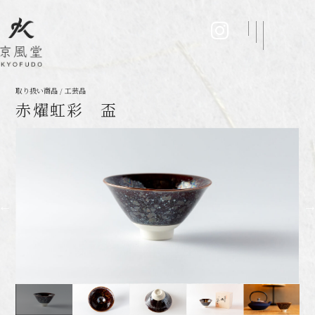
取り扱い商品 / 工芸品
赤燿虹彩 盃