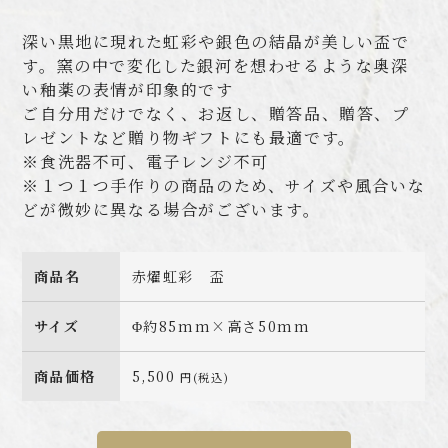
深い黒地に現れた虹彩や銀色の結晶が美しい盃で
す。窯の中で変化した銀河を想わせるような奥深
い釉薬の表情が印象的です
ご自分用だけでなく、お返し、贈答品、贈答、プ
レゼントなど贈り物ギフトにも最適です。
※食洗器不可、電子レンジ不可
※１つ１つ手作りの商品のため、サイズや風合いな
どが微妙に異なる場合がございます。
商品名
赤燿虹彩 盃
サイズ
Φ約85mm×高さ50mm
商品価格
5,500
円(税込)