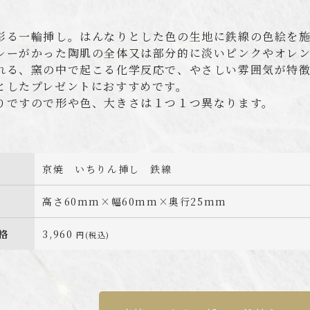
彩る一輪挿し。はんなりとした色の生地に鉄線の色絵を
レーがかった陶肌の全体又は部分的に淡いピンクやオレ
れる、窯の中で起こる化学反応で、やさしい雰囲気が特
としたプレゼントにおすすめです。
りですので形や色、大きさは１つ１つ異なります。
京焼 いちりん挿し 鉄線
高さ60mm×幅60mm×奥行25mm
格
3,960
円(税込)