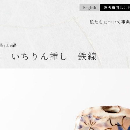
English
過去事例はこ
私たちについて
事
 / 工芸品
焼 いちりん挿し 鉄線