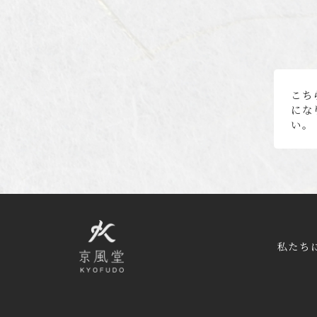
こち
にな
い。
私たち