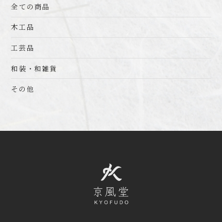
全ての商品
木工品
工芸品
和装・和雑貨
その他