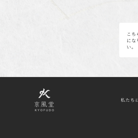
こち
にな
い。
私たち