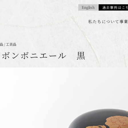
English
過去事例はこ
私たちについて
事
 / 工芸品
 ボンボニエール 黒