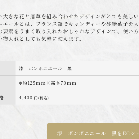
た大きな花と唐草を組み合わせたデザインがとても美し
ニエールとは、フランス語でキャンディーや砂糖菓子を
の要素をうまく取り入れたおしゃれなデザインで、使い
小物入れとしても気軽に使えます。
漆 ボンボニエール 黒
Φ約125mm×高さ70mm
格
4,400
円(税込)
漆 ボンボニエール 黒を
ECシ