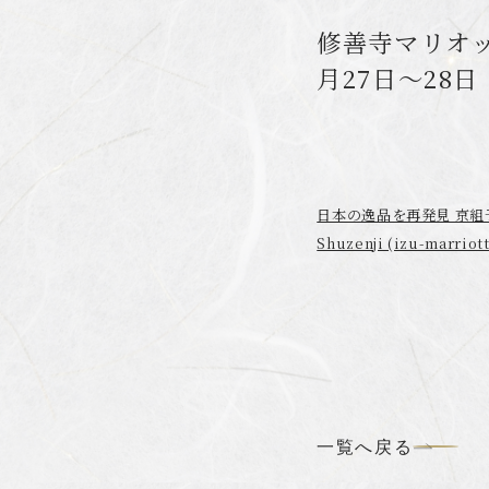
修善寺マリオ
月27日～28
日本の逸品を再発見 京組子ワ
Shuzenji (izu-marriot
一覧へ戻る