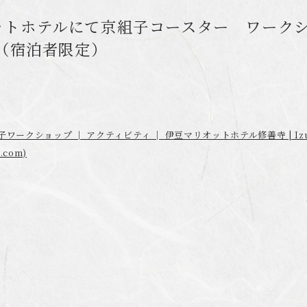
ットホテルにて京組子コースター ワークシ
日（宿泊者限定）
ークショップ │ アクティビティ │ 伊豆マリオットホテル修善寺 | Izu Mar
t.com)