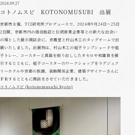
2024.09.27
コトノムスビ KOTONOMUSUBI 出展
京都市主催、TCI研究所プロデュースで、2024年9月24日～25日
2日間、京都市内の宿泊施設と伝統産業企業等との新たな出会い
の場とした展示商談会に、京風堂と村山木工のタッグチームで出
展いたしました。出展物は、村山木工の組子ランプシェードや組
子トレー、コースターと真鍮を削り出ししたオセロや和雑貨を展
示するとともに、組子コースターのワークショップをラグジュア
リーホテルや京都の旅館、装飾関係企業、建築デザイナーさんに
ＰＲするとともに商談をさせていただきました。
コトノムスビ (kotonomusubi.kyoto)